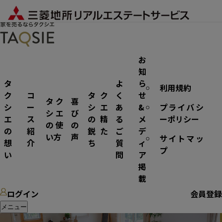
お
知
タ
よ
ら
利用規約
不動産売却
ク
コ
タク
く
せ
タク
喜
シ
ー
シエ
あ
&
プライバシ
シエ
び
エ
ス
の精
る
メ
ーポリシー
の使
の
の
紹
鋭た
ご
デ
い方
声
サイトマッ
想
介
ち
質
ィ
プ
い
問
ア
掲
載
ログイン
会員登録
メニュー