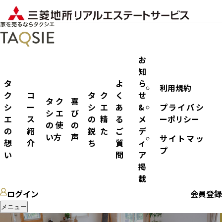
お
知
タ
よ
ら
利用規約
マンション
ク
コ
タク
く
せ
タク
喜
シ
ー
シエ
あ
&
プライバシ
シエ
び
エ
ス
の精
る
メ
ーポリシー
の使
の
の
紹
鋭た
ご
デ
い方
声
サイトマッ
想
介
ち
質
ィ
プ
い
問
ア
掲
載
ログイン
会員登録
メニュー