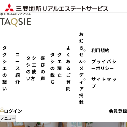
お
知
タ
よ
ら
利用規約
ノウハウ
ク
コ
タク
く
せ
タク
喜
シ
ー
シエ
あ
&
プライバシ
シエ
び
エ
ス
の精
る
メ
ーポリシー
の使
の
の
紹
鋭た
ご
デ
い方
声
サイトマッ
想
介
ち
質
ィ
プ
い
問
ア
掲
載
ログイン
会員登録
メニュー