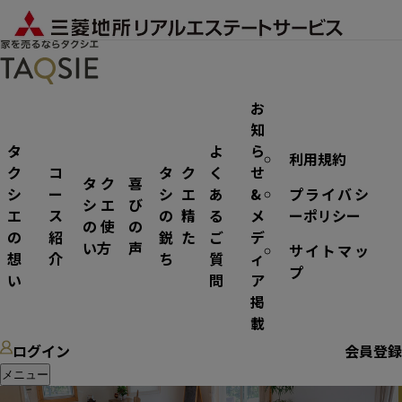
お
知
タ
よ
ら
利用規約
ノウハウ
ク
コ
タク
く
せ
タク
喜
シ
ー
シエ
あ
&
プライバシ
シエ
び
エ
ス
の精
る
メ
ーポリシー
の使
の
の
紹
鋭た
ご
デ
い方
声
サイトマッ
想
介
ち
質
ィ
プ
い
問
ア
掲
載
ログイン
会員登録
メニュー