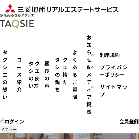
お
知
タ
よ
ら
利用規約
ノウハウ
ク
コ
タク
く
せ
タク
喜
シ
ー
シエ
あ
&
プライバシ
シエ
び
エ
ス
の精
る
メ
ーポリシー
の使
の
の
紹
鋭た
ご
デ
い方
声
サイトマッ
想
介
ち
質
ィ
プ
い
問
ア
掲
載
ログイン
会員登録
メニュー