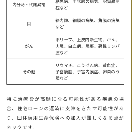
糖尿病、甲状腺の病気、脂質異常
内分泌・代謝異常
症など
緑内障、網膜の病気、角膜の病気
目
など
ポリープ、上皮内新生物、がん、
がん
肉腫、白血病、腫瘍、悪性リンパ
腫など
リウマチ、こうげん病、貧血症、
その他
子宮筋腫、子宮内膜症、卵巣のう
腫など
特に治療費が高額になる可能性がある疾患の場
合、住宅ローンの返済に支障をきたす可能性があ
り、団体信用生命保険への加入が難しくなる点が
ネックです。