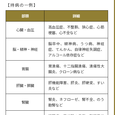
【持病の一例】
部類
詳細
高血圧症、不整脈、狭心症、心筋
心臓・血圧
梗塞、心不全など
脳卒中、精神病、うつ病、神経
脳・精神・神経
症、てんかん、自律神経失調症、
アルコール依存症など
胃潰瘍、十二指腸潰瘍、潰瘍性大
胃腸
腸炎、クローン病など
肝機能障害、肝炎、肝硬変、すい
肝臓・膵臓
炎など
腎炎、ネフローゼ、腎不全、のう
腎臓
胞腎など