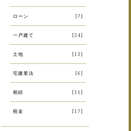
ローン
[7]
一戸建て
[24]
土地
[13]
宅建業法
[6]
相続
[11]
税金
[17]