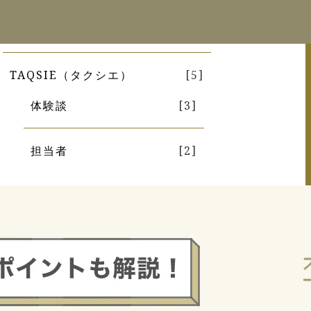
カテゴリから探す
TAQSIE（タクシエ）
[5]
体験談
[3]
担当者
[2]
イベント
[8]
マンション売却査定
[1]
不動産売却
[62]