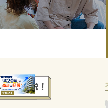
新着記事
2026.08.04
マンションは「築20
年」が売却の好機。そ
の理由と売却のコツを
特集記事
解説
マンション住み替え
中古マンション売却