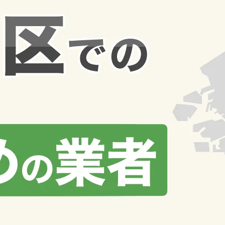
不動産売却査定
[4]
不動産売買
[2]
不動産相続
[4]
土地売却査定
[1]
売却
[175]
ノウハウ
[58]
マンション
[38]