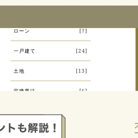
リース
[2]
ローン
[7]
一戸建て
[24]
土地
[13]
宅建業法
[6]
相続
[11]
税金
[17]