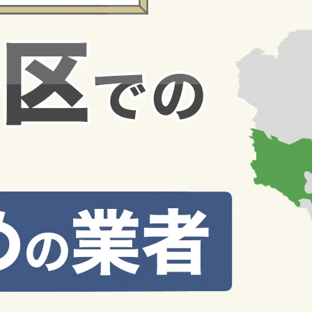
査定
[32]
エリア
[27]
おすすめ
[5]
特集記事
[11]
空き家売却
[1]
ハッシュタグから探す