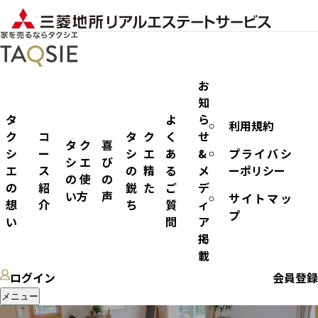
お
知
タ
よ
ら
利用規約
不動産売却
ク
コ
タク
く
せ
タク
喜
シ
ー
シエ
あ
&
プライバシ
シエ
び
エ
ス
の精
る
メ
ーポリシー
の使
の
の
紹
鋭た
ご
デ
い方
声
サイトマッ
想
介
ち
質
ィ
プ
い
問
ア
掲
載
ログイン
会員登録
メニュー