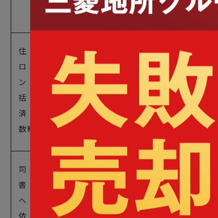
料
税
住宅
ロー
住宅ローン残債を
ン一
5,000〜3万
一括返済する際に
括返
円
かかる手数料
済手
数料
司法
抵当権抹消登記や
書士
相続登記を司法書
5,000〜1万
への
士に依頼した際に
円
依頼