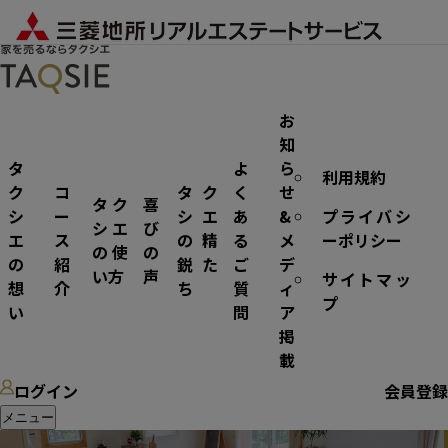
お
知
タ
よ
ら
利用規約
マンション
ク
コ
タク
く
せ
タク
喜
シ
ー
シエ
あ
&
プライバシ
シエ
び
エ
ス
の精
る
メ
ーポリシー
の使
の
の
紹
鋭た
ご
デ
い方
声
サイトマッ
想
介
ち
質
ィ
プ
い
問
ア
掲
載
ログイン
会員登録
メニュー