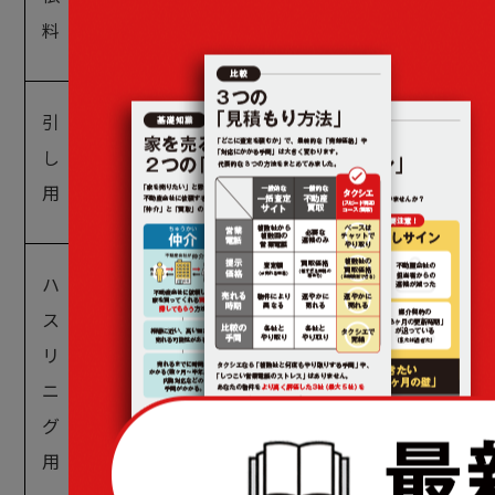
かかる費用
料
引越
新居への引越しを
6.5万～数十
し費
業者に依頼する場
万円
用
合にかかる費用
ハウ
スク
売却するマンショ
リー
ンの清掃を清掃業
2万〜10万
ニン
者に依頼する場合
円
グ費
にかかる費用
用