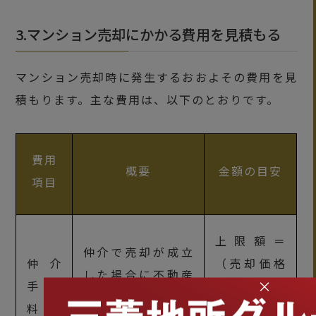
3.マンション売却にかかる費用を見積もる
マンション売却時に発生するおおよその費用を見
積もります。主な費用は、以下のとおりです。
費用
概要
金額の目安
項目
上限額＝
仲介で売却が成立
仲介
（売却価格
した場合に不動産
×
手数
×3％）＋6
会社に支払う手数
料
万円＋消費