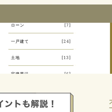
リース
[2]
ローン
[7]
一戸建て
[24]
土地
[13]
宅建業法
[6]
相続
[11]
税金
[17]