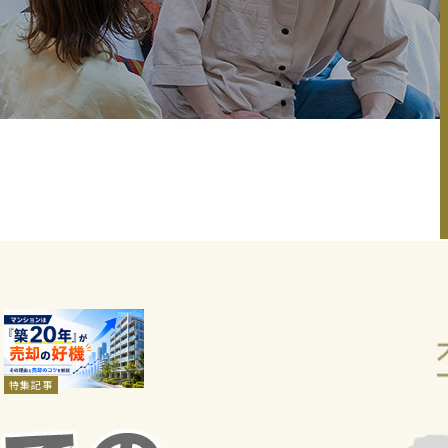
新着記事
2026.08.04
マンションは「築20
年」が売却の好機。そ
の理由と売却のコツを
特集記事
解説
マンション住み替え
中古マンション売却