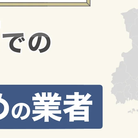
査定
[32]
エリア
[27]
おすすめ
[5]
特集記事
[11]
空き家売却
[1]
ハッシュタグから探す