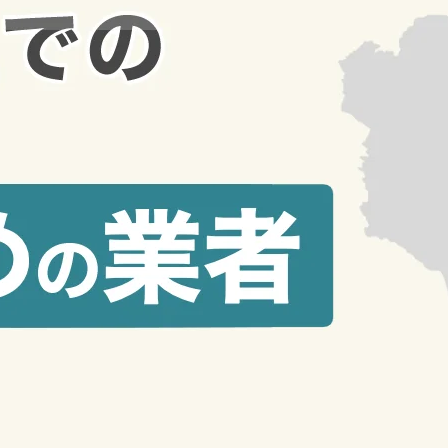
不動産売却査定
[4]
不動産売買
[2]
不動産相続
[4]
土地売却査定
[1]
売却
[175]
ノウハウ
[58]
マンション
[38]