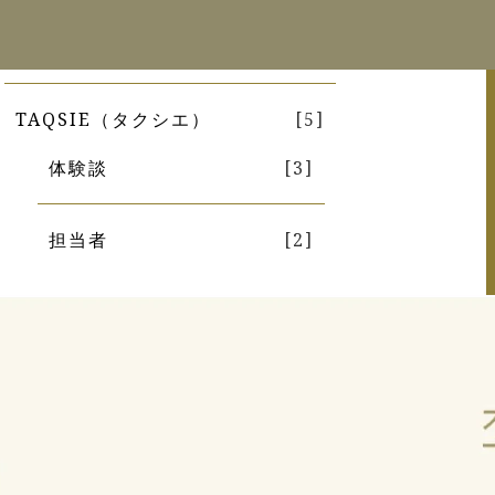
カテゴリから探す
TAQSIE（タクシエ）
[5]
体験談
[3]
担当者
[2]
イベント
[8]
マンション売却査定
[1]
不動産売却
[62]