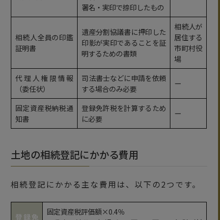
署名・実印で捺印したもの
相続人が
遺産分割協議書に押印した
相続人全員の印鑑
居住する
印影が実印であることを証
証明書
市町村役
明するための書類
場
代理人権限情報
司法書士などに申請を依頼
ー
（委任状）
する場合のみ必要
固定資産税納税通
登録免許税を計算するため
ー
知書
に必要
土地の相続登記にかかる費用
相続登記にかかる主な費用は、以下の2つです。
固定資産税評価額×0.4％
登録免