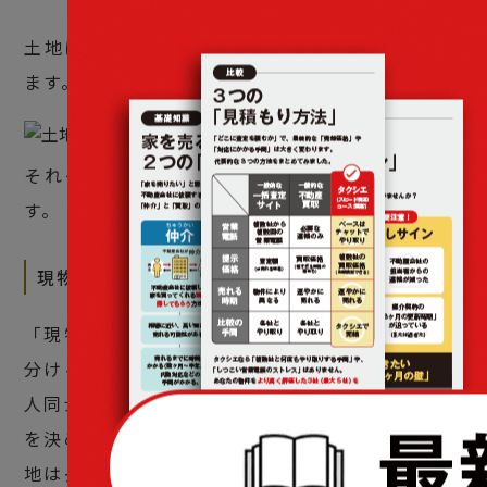
土地については、次の4つの分配方法が考えられ
ます。
それぞれどのような分け方か、順番に解説しま
す。
現物分割
「現物分割」は、土地や家など相続割合の通りに
分けるのは簡単ではない遺産があるときに、相続
人同士で話し合って誰がどの遺産を相続するのか
を決める方法です。具体的には、「家は母」「土
地は長男」「現金は長女」など、遺産を現物のま