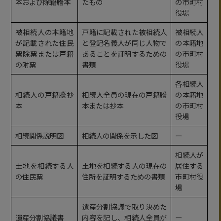
本および除籍謄本
たもの
の市町村
役場
被相続人の本籍地
戸籍に記載された被相続人
被相続人
が記載された住民
と登記名義人が同じ人物で
の本籍地
票除票または戸籍
あることを証明するための
の市町村
の附票
書類
役場
各相続人
相続人の戸籍謄抄
相続人全員の現在の戸籍謄
の本籍地
本
本または抄本
の市町村
役場
相続関係説明図
相続人の関係を示した図
ー
相続人が
土地を相続する人
土地を相続する人の現在の
居住する
の住民票
住所を証明するための書類
市町村役
場
遺産分割協議で取り決めた
遺産分割協議書
内容を記し、相続人全員が
ー