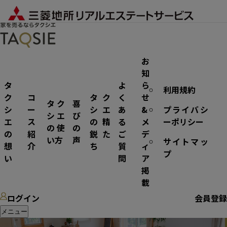
お
知
タ
よ
ら
利用規約
売却
ク
コ
タク
く
せ
タク
喜
シ
ー
シエ
あ
&
プライバシ
シエ
び
エ
ス
の精
る
メ
ーポリシー
の使
の
の
紹
鋭た
ご
デ
い方
声
サイトマッ
想
介
ち
質
ィ
プ
い
問
ア
掲
載
ログイン
会員登録
メニュー