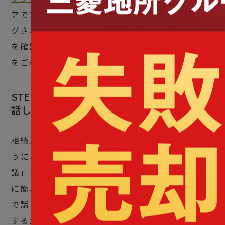
アで実績が豊富なエージェントが自動でマッチン
グされるので便利です。プロフィールや実績など
を確認してから相談相手を選べるので、ぜひ利用
をご検討ください。
STEP4：遺産分割協議で土地の分配方法を
話し合う
相続人が複数いる場合には、遺産を誰が、どのよ
うに相続するのかを決めるために「遺産分割協
議」をおこないます。とくに土地は、現金のよう
に簡単に分け合うことができません。相続人同士
で話し合い、ほかの遺産も含めてどのように分配
するかを決めましょう。