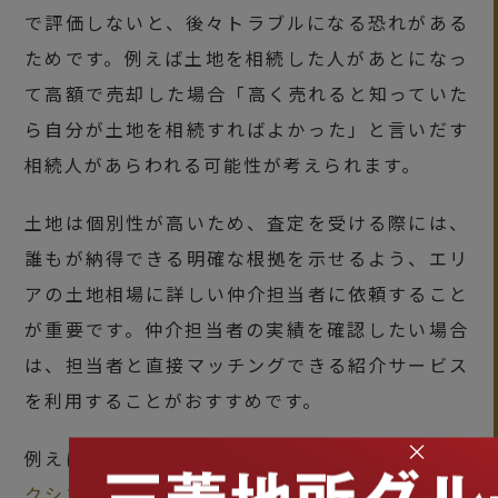
で評価しないと、後々トラブルになる恐れがある
ためです。例えば土地を相続した人があとになっ
て高額で売却した場合「高く売れると知っていた
ら自分が土地を相続すればよかった」と言いだす
相続人があらわれる可能性が考えられます。
土地は個別性が高いため、査定を受ける際には、
誰もが納得できる明確な根拠を示せるよう、エリ
アの土地相場に詳しい仲介担当者に依頼すること
が重要です。仲介担当者の実績を確認したい場合
は、担当者と直接マッチングできる紹介サービス
を利用することがおすすめです。
×
例えば 三菱地所グループが運営する
TAQSIE（タ
クシエ）
なら、物件情報を登録すると、そのエリ