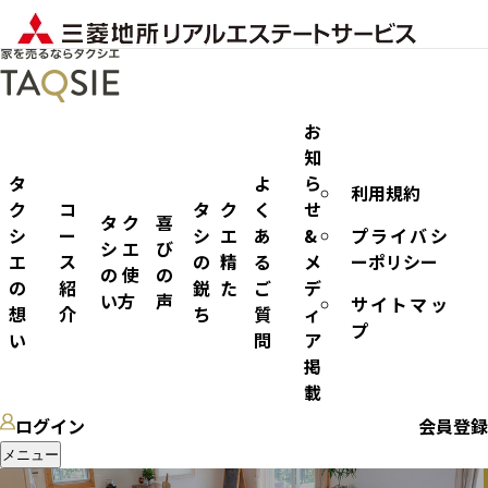
お
知
タ
よ
ら
利用規約
エリア
ク
コ
タク
く
せ
タク
喜
シ
ー
シエ
あ
&
プライバシ
シエ
び
エ
ス
の精
る
メ
ーポリシー
の使
の
の
紹
鋭た
ご
デ
い方
声
サイトマッ
想
介
ち
質
ィ
プ
い
問
ア
掲
載
ログイン
会員登録
メニュー