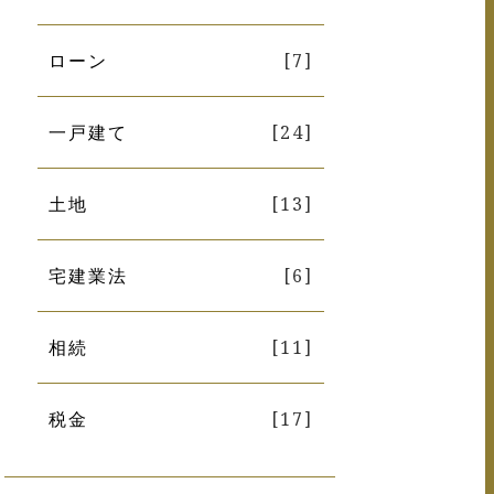
ローン
[7]
一戸建て
[24]
土地
[13]
宅建業法
[6]
相続
[11]
税金
[17]