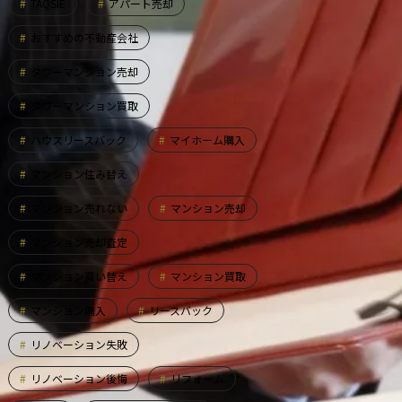
TAQSIE
アパート売却
おすすめの不動産会社
タワーマンション売却
タワーマンション買取
ハウスリースバック
マイホーム購入
マンション住み替え
マンション売れない
マンション売却
マンション売却査定
マンション買い替え
マンション買取
マンション購入
リースバック
リノベーション失敗
リノベーション後悔
リフォーム