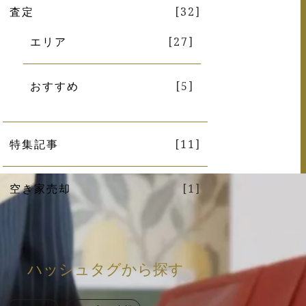
査定
[32]
エリア
[27]
おすすめ
[5]
特集記事
[11]
空き家売却
[1]
ハッシュタグから探す