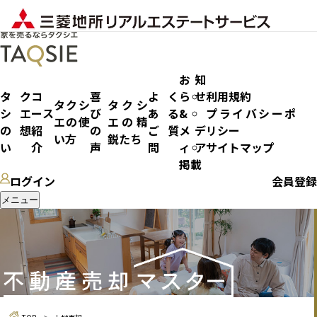
お知
タク
コ
喜
よく
らせ
利用規約
タクシ
タクシ
シエ
ース
び
ある
&
プライバシーポ
エの使
エの精
土地売却
の想
紹
の
ご質
メデ
リシー
い方
鋭たち
い
介
声
問
ィア
サイトマップ
掲載
ログイン
会員登録
メニュー