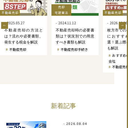
売却
不動産売却
宅建業法
不動産売却
2025.05.27
2024.11.12
2026.02.26
不動産売却の方法と
不動産売却時の必要書
枚方市での
は？流れや必要書類、
類は？状況別での用意
におすす
発生する税金を解説
すべき書類も解説
選！選ぶ際
も解説
不動産売却
不動産売却手続き
おすすめ
会社
不動産売
新着記事
2026.08.04