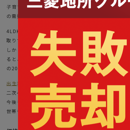
子育て世帯が減少しており、4LDKのマンション
の需要が低下しています。
4LDKはファミリー層を主なターゲットにした間
取りです。
しかし、厚生労働省の「
国民生活基礎調査
」によ
ると、2022年の調査で初めて子育て世帯が全体
の20%を切りました。
出生率
も2022年に最低数を記録し、1975年の第
二次ベビーブームの半数以下です。
今後も出生率は下がると予測されており、子育て
世帯も減少していくと考えられます。