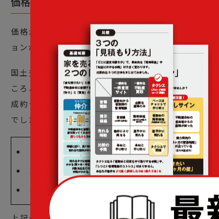
価格が高いから
価格が高くなりがちであることも4LDKのマンシ
ョンが売れにくい理由の1つです。
国土交通省の土地総合情報システムで調査したと
ころ、東京都の全市区町村におけるマンションの
成約価格（2022年度第四四半期）は次のとおり
でした。
2DK・2LDKの平均取引価格：約5,640万円
3DK・3LDKの平均取引価格：約5,980万円
4DK・4LDKの平均取引価格：約6,280万円
上記のとおり、4LDKのマンションの価格はほか