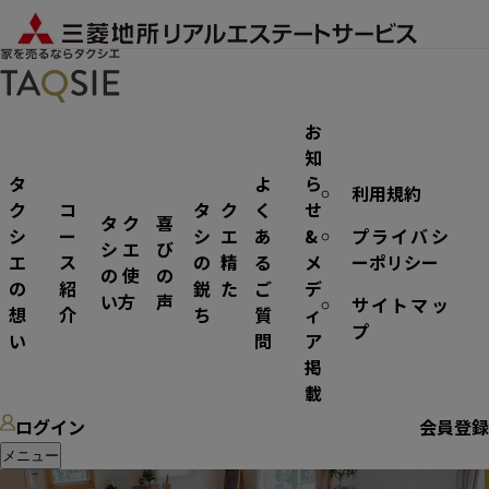
お
知
タ
よ
ら
利用規約
マンション
ク
コ
タク
く
せ
タク
喜
シ
ー
シエ
あ
&
プライバシ
シエ
び
エ
ス
の精
る
メ
ーポリシー
の使
の
の
紹
鋭た
ご
デ
い方
声
サイトマッ
想
介
ち
質
ィ
プ
い
問
ア
掲
載
ログイン
会員登録
メニュー