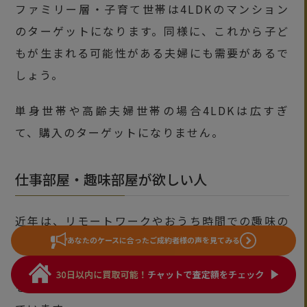
ファミリー層・子育て世帯は4LDKのマンション
のターゲットになります。同様に、これから子ど
もが生まれる可能性がある夫婦にも需要があるで
しょう。
単身世帯や高齢夫婦世帯の場合4LDKは広すぎ
て、購入のターゲットになりません。
仕事部屋・趣味部屋が欲しい人
近年は、リモートワークやおうち時間での趣味の
広がりにともなって、仕事部屋・趣味部屋が欲し
あなたのケースに合った
ご成約者様の声を見てみる
い人が増えていると考えられます。若者夫婦世帯
を中心に4LDKのマンション購入をする人が増え