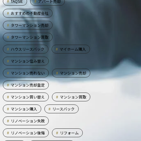
TAQSIE
アパート売却
おすすめの不動産会社
タワーマンション売却
タワーマンション買取
ハウスリースバック
マイホーム購入
マンション住み替え
マンション売れない
マンション売却
マンション売却査定
マンション買い替え
マンション買取
マンション購入
リースバック
リノベーション失敗
リノベーション後悔
リフォーム