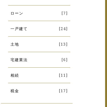
ローン
[7]
一戸建て
[24]
土地
[13]
宅建業法
[6]
相続
[11]
税金
[17]