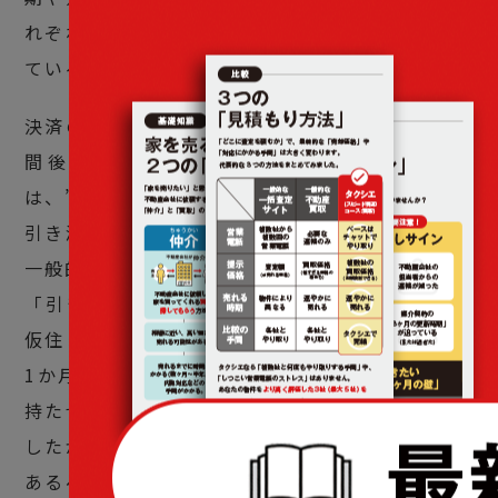
れぞれの状況に応じた買取プランで柔軟に対応し
ている。
決済のタイミング直前で、引き渡し予定日の３週
間後に引越しとなった住み替えのケースで
は、”オーダーメイド買取”の良さが際立った。
引き渡しは、所有権移転から約１週間というのが
一般的である。
「引き渡しから引越しまでの2週間はホテルでの
仮住まいとなってしまいますので、弊社ではあと
1か月、ご自宅で過ごされていいですよと猶予を
持たせていただきました。急遽のことではありま
したが、売主様がお困りのところに寄り添うのが
あるべき姿なんじゃないかと思っているんです」