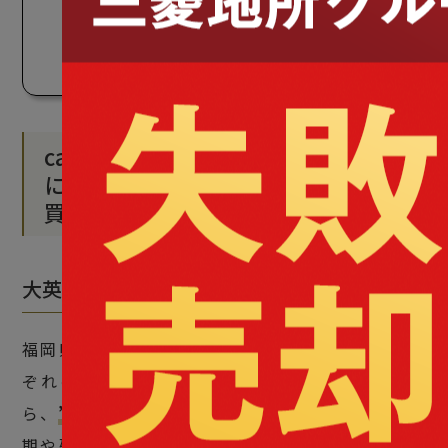
※対象エリア：北海道・宮城県・東京都・神奈川県・埼玉県・
千葉県・愛知県・三重県・岐阜県・静岡県・大阪府・京都府・
兵庫県・奈良県・滋賀県・広島県・福岡県・一部除外あり（詳
細は
こちら
）
case:2『見過ごされた可能性を価値
に変える ―大英産業が挑む、不動産
買取の新しいカタチ―』
大英産業株式会社：小城原 有 氏
福岡県を拠点としている大英産業は「売主様それ
ぞれのご事情に合わせた買取を」という思いか
ら、
”オーダーメイド買取”
を始めた。引き渡し時
期や残置物の扱い、相続関連の相談など、売主そ