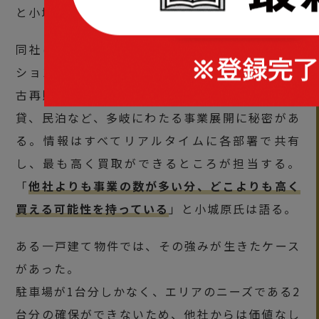
と小城原氏は話す。
同社は、2023年度、土地、一戸建て、区分マン
ションで605件もの取引を行った。ここには、中
古再販、土地分譲、一戸建て建売、一戸建て賃
貸、民泊など、多岐にわたる事業展開に秘密があ
る。情報はすべてリアルタイムに各部署で共有
し、最も高く買取ができるところが担当する。
「
他社よりも事業の数が多い分、どこよりも高く
買える可能性を持っている
」と小城原氏は語る。
ある一戸建て物件では、その強みが生きたケース
があった。
駐車場が1台分しかなく、エリアのニーズである2
台分の確保ができないため、他社からは価値なし