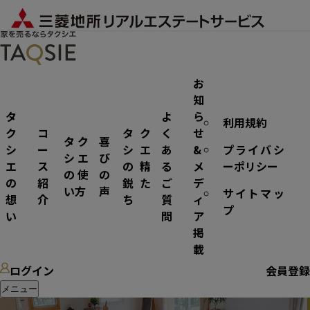
お
知
タ
よ
ら
利用規約
エリア
ク
コ
タク
く
せ
タク
喜
シ
ー
シエ
あ
&
プライバシ
シエ
び
エ
ス
の精
る
メ
ーポリシー
の使
の
の
紹
鋭た
ご
デ
い方
声
サイトマッ
想
介
ち
質
ィ
プ
い
問
ア
掲
載
ログイン
会員登録
メニュー