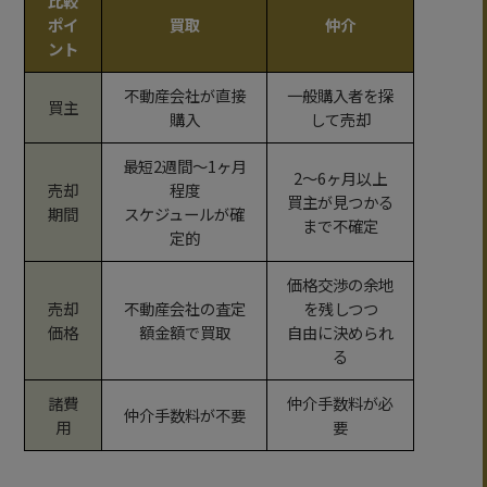
比較
ポイ
買取
仲介
ント
不動産会社が直接
一般購入者を探
買主
購入
して売却
最短2週間～1ヶ月
2～6ヶ月以上
売却
程度
買主が見つかる
期間
スケジュールが確
まで不確定
定的
価格交渉の余地
売却
不動産会社の査定
を残しつつ
価格
額金額で買取
自由に決められ
る
諸費
仲介手数料が必
仲介手数料が不要
用
要