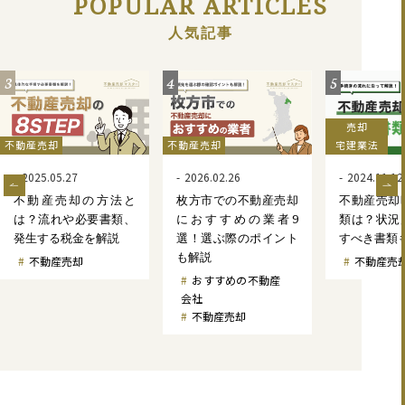
POPULAR ARTICLES
人気記事
4
5
6
売却
不動産売却
宅建業法
不動産売却
2026.02.26
2024.11.12
2026.03.25
枚方市での不動産売却
不動産売却時の必要書
東大阪市で
におすすめの業者9
類は？状況別での用意
却におすす
選！選ぶ際のポイント
すべき書類も解説
選！選ぶ際
も解説
も解説
不動産売却手続き
おすすめの不動産
おすすめ
会社
会社
不動産売却
不動産売