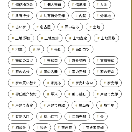
修繕積立金
個人売買
借地権
入金
共有持分
共有持分売却
内覧
分譲地
古い家
名古屋
囲い込み
土地
土地 評価
土地売却
土地査定
土地買取
地主
坪
売却
売却コツ
売却のコツ
売却益
媒介契約
実家売却
家の処分
家の名義
家の売却
家の寿命
家の買い替え
家売る
家売れない
家売却
専任媒介契約
平米
引っ越し
戸建て売却
戸建て査定
戸建て買取
抵当権
旗竿地
有効活用
狭小住宅
生前売却
畳
相談先
税金
空き家
空き家売却