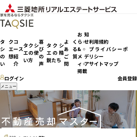
お知
タク
コ
喜
よく
らせ
利用規約
タクシ
タクシ
シエ
ース
び
ある
&
プライバシーポ
エの使
エの精
マンション買取
の想
紹
の
ご質
メデ
リシー
い方
鋭たち
い
介
声
問
ィア
サイトマップ
掲載
ログイン
会員登録
メニュー