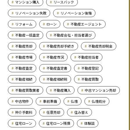
マンション購入
リースバック
リノベーション失敗
リノベーション後悔
リフォーム
ローン
不動産エージェント
不動産一括査定
不動産会社・担当者選び
不動産売却
不動産売却手続き
不動産売却税金
不動産市場
不動産市況
不動産担当者
不動産査定
不動産査定書
不動産登記
不動産相続
不動産相続税
不動産買取
不動産買取業者
不動産購入
中古マンション売却
中古物件
事前準備
仏壇
仏壇処分
仲介手数料
任意売却
住み替え
住宅ローン
住宅ローン残債
体験談