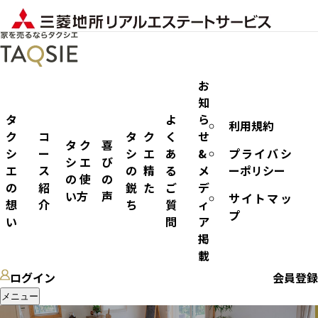
お
知
タ
よ
ら
利用規約
リース
ク
コ
タク
く
せ
タク
喜
シ
ー
シエ
あ
&
プライバシ
シエ
び
エ
ス
の精
る
メ
ーポリシー
の使
の
の
紹
鋭た
ご
デ
い方
声
サイトマッ
想
介
ち
質
ィ
プ
い
問
ア
掲
載
ログイン
会員登録
メニュー