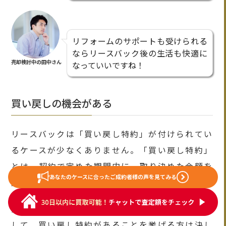
リフォームのサポートも受けられる
ならリースバック後の生活も快適に
売却検討中の田中さん
なっていいですね！
買い戻しの機会がある
リースバックは「買い戻し特約」が付けられてい
るケースが少なくありません。「買い戻し特約」
とは、契約で定めた期間内に、取り決めた金額を
あなたのケースに合った
ご成約者様の声を見てみる
支払えば買い戻せることを約束する特約です。
資金調達の方法としてリースバックを選ぶ理由と
して、買い戻し特約があることを挙げる方は決し