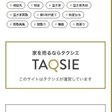
相談先
税金
空き家
空き家売却
空き家買取
築5年戸建て
財産分与
買取再販
間取り
離婚
雨漏り