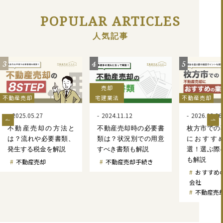
POPULAR ARTICLES
人気記事
3
4
5
売却
不動産売却
宅建業法
不動産売却
2025.05.27
2024.11.12
2026.02.26
不動産売却の方法と
不動産売却時の必要書
枚方市での
は？流れや必要書類、
類は？状況別での用意
におすす
発生する税金を解説
すべき書類も解説
選！選ぶ際
も解説
不動産売却
不動産売却手続き
おすすめ
会社
不動産売