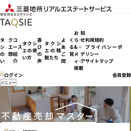
お知
タク
コ
喜
よく
らせ
利用規約
タクシ
タクシ
シエ
ース
び
ある
&
プライバシーポ
エの使
エの精
不動産登記
の想
紹
の
ご質
メデ
リシー
い方
鋭たち
い
介
声
問
ィア
サイトマップ
掲載
ログイン
会員登録
メニュー