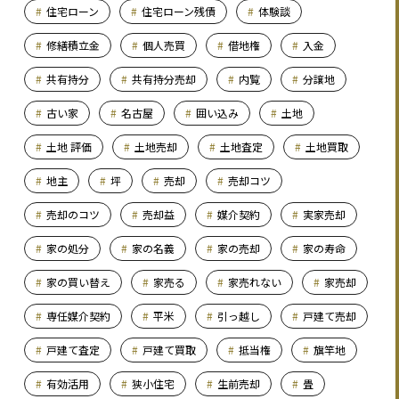
住宅ローン
住宅ローン残債
体験談
修繕積立金
個人売買
借地権
入金
共有持分
共有持分売却
内覧
分譲地
古い家
名古屋
囲い込み
土地
土地 評価
土地売却
土地査定
土地買取
地主
坪
売却
売却コツ
売却のコツ
売却益
媒介契約
実家売却
家の処分
家の名義
家の売却
家の寿命
家の買い替え
家売る
家売れない
家売却
専任媒介契約
平米
引っ越し
戸建て売却
戸建て査定
戸建て買取
抵当権
旗竿地
有効活用
狭小住宅
生前売却
畳