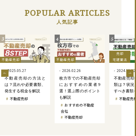
POPULAR ARTICLES
人気記事
4
5
6
売却
不動産売却
宅建業法
不動
2026.02.26
2024.11.12
法と
枚方市での不動産売却
不動産売却時の必要書
東
書類、
におすすめの業者9
類は？状況別での用意
却
説
選！選ぶ際のポイント
すべき書類も解説
選
も解説
も
不動産売却手続き
おすすめの不動産
会社
不動産売却