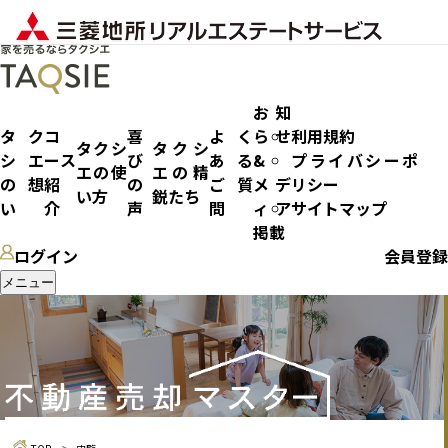
お知
タク
コ
喜
よく
らせ
利用規約
タクシ
タクシ
シエ
ース
び
ある
&
プライバシーポ
エの使
エの精
内覧
の想
紹
の
ご質
メデ
リシー
い方
鋭たち
い
介
声
問
ィア
サイトマップ
掲載
ログイン
会員登録
メニュー