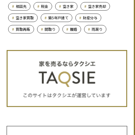
相談先
税金
空き家
空き家売却
空き家買取
築5年戸建て
財産分与
買取再販
間取り
離婚
雨漏り