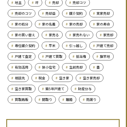
地主
坪
売却
売却コツ
売却のコツ
売却益
媒介契約
実家売却
家の処分
家の名義
家の売却
家の寿命
家の買い替え
家売る
家売れない
家売却
専任媒介契約
平米
引っ越し
戸建て売却
戸建て査定
戸建て買取
抵当権
旗竿地
有効活用
狭小住宅
生前売却
畳
相談先
税金
空き家
空き家売却
空き家買取
築5年戸建て
財産分与
買取再販
間取り
離婚
雨漏り