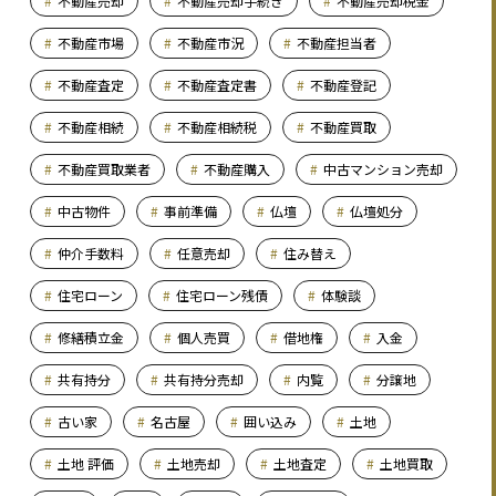
不動産売却
不動産売却手続き
不動産売却税金
不動産市場
不動産市況
不動産担当者
不動産査定
不動産査定書
不動産登記
不動産相続
不動産相続税
不動産買取
不動産買取業者
不動産購入
中古マンション売却
中古物件
事前準備
仏壇
仏壇処分
仲介手数料
任意売却
住み替え
住宅ローン
住宅ローン残債
体験談
修繕積立金
個人売買
借地権
入金
共有持分
共有持分売却
内覧
分譲地
古い家
名古屋
囲い込み
土地
土地 評価
土地売却
土地査定
土地買取