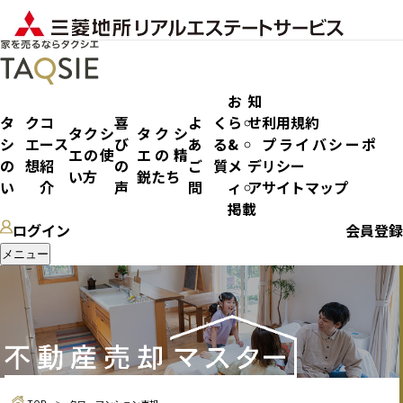
お知
タク
コ
喜
よく
らせ
利用規約
タクシ
タクシ
シエ
ース
び
ある
&
プライバシーポ
エの使
エの精
タワーマンション売却
の想
紹
の
ご質
メデ
リシー
い方
鋭たち
い
介
声
問
ィア
サイトマップ
掲載
ログイン
会員登録
メニュー