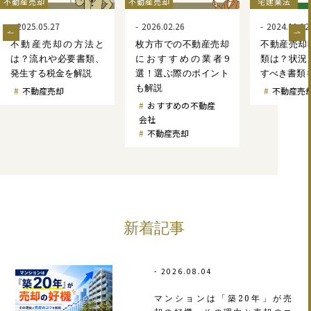
不動産売却
不動産売却
宅建業法
2025.05.27
2026.02.26
2024.11.12
不動産売却の方法と
枚方市での不動産売却
不動産売却
は？流れや必要書類、
におすすめの業者9
類は？状況
発生する税金を解説
選！選ぶ際のポイント
すべき書類
も解説
不動産売却
不動産売
おすすめの不動産
会社
不動産売却
新着記事
2026.08.04
マンションは「築20年」が売