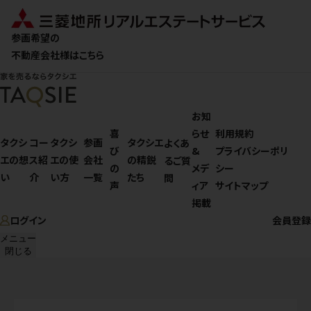
参画希望の
不動産会社様はこちら
お知
喜
らせ
利用規約
タクシ
コー
タクシ
参画
タクシエ
よくあ
び
&
プライバシーポリ
エの想
ス紹
エの使
会社
の精鋭
るご質
の
メデ
シー
い
介
い方
一覧
たち
問
声
ィア
サイトマップ
掲載
ログイン
会員登録
メニュー
閉じる