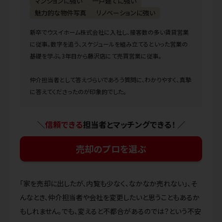
マンションに強い
一戸建てに強い
魅力的な物件写真
リノベーションに強い
新卒でウスイホーム株式会社に入社し、接客数の多い賃貸営業
に従事。数字を追う、スケジュールを組み立てるといった営業の
基礎を学ぶ。3年目から藤沢店にて売買営業に従事。
仲介担当者として答えづらいであろう質問に、わかりやすく、真摯
に答えてくださったのが印象的でした。
＼
信頼できる
担当者とマッチングできる！ ／
売却のプロを選ぶ
「家を売却に出したが、内覧も少なく、なかなか売れない」、そ
んなとき、仲介担当者や会社を変更したいと思うこともあるか
もしれません。でも、変えると不都合があるのでは？という不安