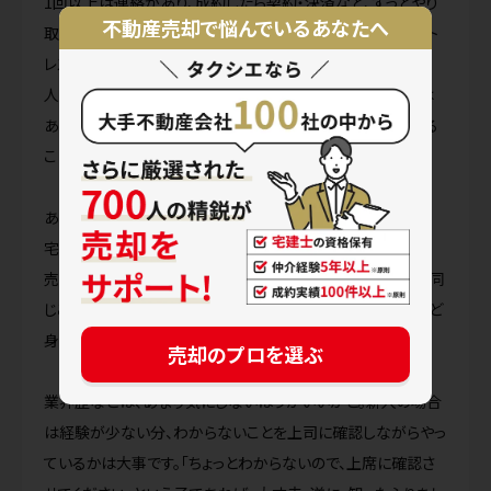
1回以上は連絡があり、成約したら契約・決済など、ずっとやり
不動産売却で悩んでいるあなたへ
取りをしなくてはいけない。信用できない人だとその期間スト
レスがかかりますよね。
人はそれぞれなので、大手だから相性がいいというわけでは
ありません。熱意が伝わってくる担当者かどうかを重視される
ことをお勧めします。
あとは、知識の部分で、日々勉強しているかなどでしょうか。
宅建を持っているかどうかは名刺を見ればわかります。
売主様の感覚で、ちょっとこの人変だなと思ったら、買主様も同
じことを感じるわけです。シャツがしわしわ、髪がぼさぼさなど
身だしなみや第一印象も大切です。
売却のプロを選ぶ
業界歴などは、あまり気にしないほうがいいかと。新人の場合
は経験が少ない分、わからないことを上司に確認しながらやっ
ているかは大事です。「ちょっとわからないので、上席に確認さ