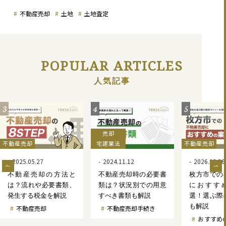
不動産売却
土地
土地査定
POPULAR ARTICLES
人気記事
3
4
5
売却
不動産売却
宅建業法
不動産売却
2025.05.27
2024.11.12
2026.02.26
不動産売却の方法と
不動産売却時の必要書
枚方市での
は？流れや必要書類、
類は？状況別での用意
におすす
発生する税金を解説
すべき書類も解説
選！選ぶ際
も解説
不動産売却
不動産売却手続き
おすすめ