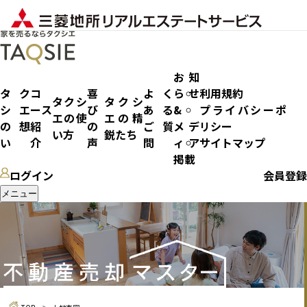
お知
タク
コ
喜
よく
らせ
利用規約
タクシ
タクシ
シエ
ース
び
ある
&
プライバシーポ
エの使
エの精
土地査定
の想
紹
の
ご質
メデ
リシー
い方
鋭たち
い
介
声
問
ィア
サイトマップ
掲載
ログイン
会員登録
メニュー