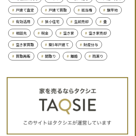
戸建て査定
戸建て買取
抵当権
旗竿地
有効活用
狭小住宅
生前売却
畳
相談先
税金
空き家
空き家売却
空き家買取
築5年戸建て
財産分与
買取再販
間取り
離婚
雨漏り