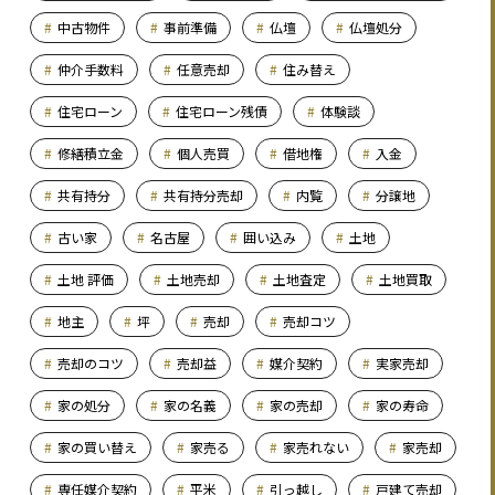
中古物件
事前準備
仏壇
仏壇処分
仲介手数料
任意売却
住み替え
住宅ローン
住宅ローン残債
体験談
修繕積立金
個人売買
借地権
入金
共有持分
共有持分売却
内覧
分譲地
古い家
名古屋
囲い込み
土地
土地 評価
土地売却
土地査定
土地買取
地主
坪
売却
売却コツ
売却のコツ
売却益
媒介契約
実家売却
家の処分
家の名義
家の売却
家の寿命
家の買い替え
家売る
家売れない
家売却
専任媒介契約
平米
引っ越し
戸建て売却